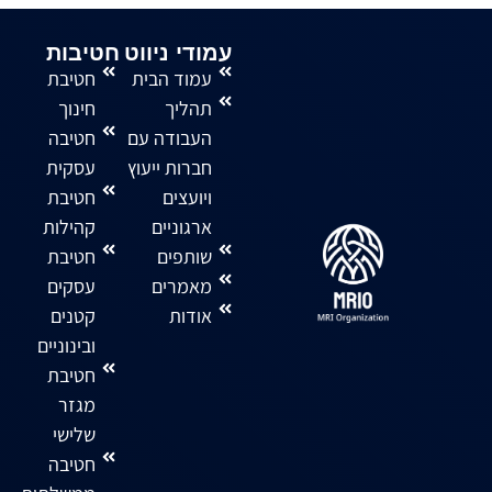
עמודי ניווט
חטיבות
עמוד הבית
חטיבת
תהליך
חינוך
העבודה עם
חטיבה
חברות ייעוץ
עסקית
ויועצים
חטיבת
ארגוניים
קהילות
שותפים
חטיבת
מאמרים
עסקים
אודות
קטנים
ובינוניים
חטיבת
מגזר
שלישי
חטיבה