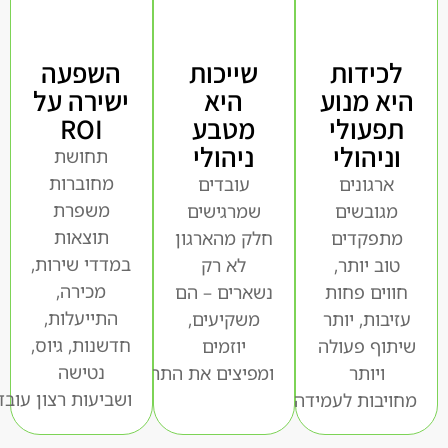
לכידות
שייכות
השפעה
היא מנוע
היא
ישירה על
תפעולי
מטבע
ROI
וניהולי
ניהולי
תחושת
מחוברות
ארגונים
עובדים
משפרת
מגובשים
שמרגישים
תוצאות
מתפקדים
חלק מהארגון
במדדי שירות,
טוב יותר,
לא רק
מכירה,
חווים פחות
נשארים – הם
התייעלות,
עזיבות, יותר
משקיעים,
חדשנות, גיוס,
שיתוף פעולה
יוזמים
נטישה
ויותר
ומפיצים את התרבות החוצה
ושביעות רצון עובד
מחויבות לעמידה ביעדים