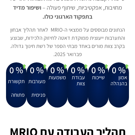
מחויבות, אפקטיביות, שיתוף פעולה –
ושיפור מדיד
בתפקוד הארגוני כולו.
הנתונים מבוססים על ממצאי ה-MRIO לאחר תהליך אבחון
והתערבות ייעוצית ממוקדת דאטה לחיזוק הלכידות, שבוצע
בקרב צוות מורים באחד מבתי הספר של רשת חינוך גדולה.
פברואר 2025.
0
% 
0
% 
0
% 
0
% 
0
% 
0
% 
אמון
שייכות
עבודת
משמעות
מעורבות
תקשורת
בהנהלה
צוות
פנימית
פתוחה
תהליך העבודה עם MRIO