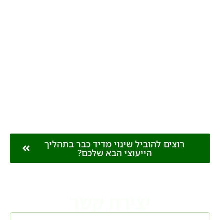
MRIO ROI
מדידה מחודשת של MRIO לבחינת אימפקט
ההתערבות על משתני הלכידות וה- ROI
האנושיים, כלכליים, תפעוליים כפי שהוגדרו יחד
עם הארגון בתחילת תהליך העבודה
רוצים להוביל שינוי מדיד כבר בתהליך
הייעוצי הבא שלכם?
יצירת קשר