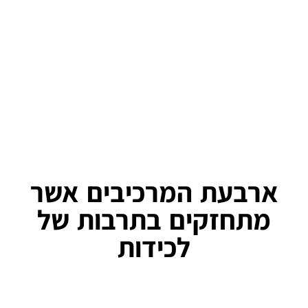
הקבוצה
המדגיש
מדדים אלו משפיעים ישירות
לקבוצה
אחריות ותלות
על תחושת השייכות, עבודת
והמניע שלהם
הדדית.
הצוות, המוטיבציה הפנימית
להישאר חלק
והאמון במנהיגות.
ממנה.
רוצים לשמוע עוד?
ארבעת המרכיבים אשר
מתחזקים בתרבות של
לכידות