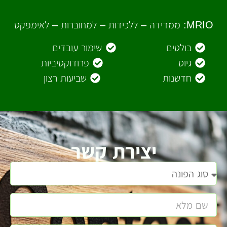
MRIO: ממדידה – ללכידות – למחוברות – לאימפקט
בולטים
שימור עובדים
גיוס
פרודוקטיביות
חדשנות
שביעות רצון
יצירת קשר