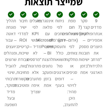
שמייצר תוצאות
9
סקר
מפת
ניתוח
אינטגרציה
פועלים
חיבור
תהליך
מדדים
קצר (7
חום
לפי
מלאה
לפי
ישיר
מונחה
דקות)
ויזואלית
אנתרופולוגיים־סוציולוגיים
חתכים
עם
KPI
למדדי
דאטה
אמפיריים
–
(אדום–ירוק)
דמוגרפיים
Microsoft
אנושי
ROI
– עבור
היוצרים
מספק
לפי
ותעסוקתיים,
Power
מדיד –
קריטיים:
יועצים
את
תובנות
צוותים,
כולל
BI –
לא
שייכות,
ומנהלים
"מרחב
ישימות
מחלקות
השוואות
להצגת
“מרססים
עבודת
שרוצים
הלכידות"
בזמן
או
מול
נתונים
פתרונות”,
צוות,
להוביל
הארגוני
אמת
סניפים
ארגונים
ומעקב
אלא
מחויבות,
שינוי
–
דומים
בזמן
מתערבים
תקשורת
תרבותי
לזיהוי
בענף
אמת
איפה
ומוטיבציה
ממוקד,
מהיר:
שצריך
מדיד
היכן
ובעל
להתערב,
השפעה