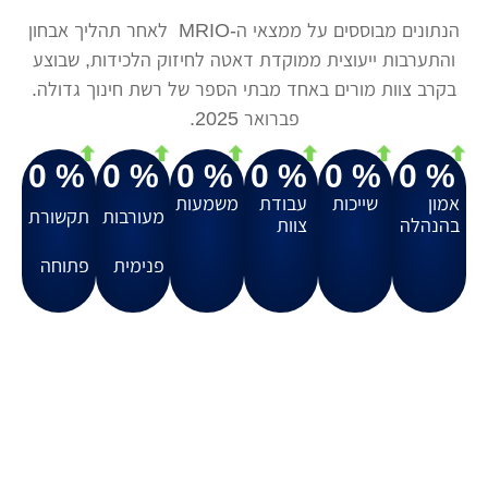
הנתונים מבוססים על ממצאי ה-MRIO לאחר תהליך אבחון
והתערבות ייעוצית ממוקדת דאטה לחיזוק הלכידות, שבוצע
בקרב צוות מורים באחד מבתי הספר של רשת חינוך גדולה.
פברואר 2025.
0
% 
0
% 
0
% 
0
% 
0
% 
0
% 
אמון
שייכות
עבודת
משמעות
מעורבות
תקשורת
בהנהלה
צוות
פנימית
פתוחה