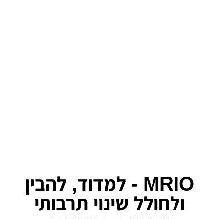
לפתור את הבעיה העכשווית ביותר – איך
להפוך את הארגון, המחלקה, הצוות, הקבוצה
לקהילה. למקום שבו הפרטים השונים ירגישו
שייכים, ירצו להיות חלק ולתרום ככל יכולתם.
מסקנה: לורם איפסום דולור סיט
אמט
MRIO - למדוד, להבין
ולחולל שינוי תרבותי