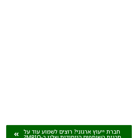
חטיבת עסקים קטנים ובינוניים
לעמוד החטיבה
חטיבת קהילות
לעמוד החטיבה
חברת ייעוץ ארגוני? רוצים לשמוע עוד על
תכנית השותפים הייחודית שלנו ב-MRIO?